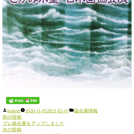
投
カ
kinkon
2020-11-05
2021-02-07
協会展情報
稿
テ
前
前の投稿
投
者:
ゴ
の
プレ協会展をアップしました
稿
リ
投
次
次の投稿