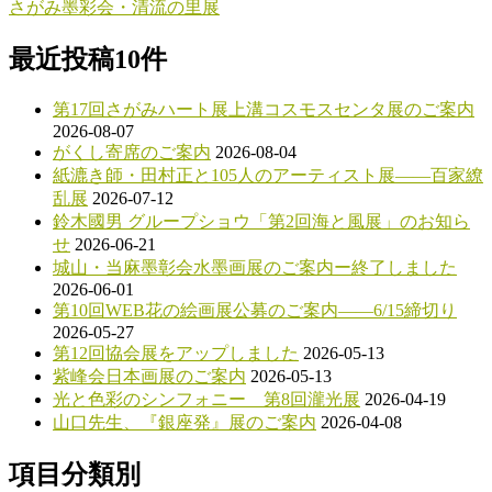
ー:
稿:
の
さがみ墨彩会・清流の里展
ナ
投
ビ
稿:
最近投稿10件
ゲ
第17回さがみハート展上溝コスモスセンタ展のご案内
ー
2026-08-07
シ
がくし寄席のご案内
2026-08-04
紙漉き師・田村正と105人のアーティスト展――百家繚
ョ
乱展
2026-07-12
ン
鈴木國男 グループショウ「第2回海と風展」のお知ら
せ
2026-06-21
城山・当麻墨彰会水墨画展のご案内ー終了しました
2026-06-01
第10回WEB花の絵画展公募のご案内――6/15締切り
2026-05-27
第12回協会展をアップしました
2026-05-13
紫峰会日本画展のご案内
2026-05-13
光と色彩のシンフォニー 第8回瀧光展
2026-04-19
山口先生、『銀座発』展のご案内
2026-04-08
項目分類別