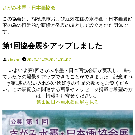
コ
さがみ水墨・日本画協会
ン
この協会は、相模原市および近郊在住の水墨画・日本画愛好
テ
家の為の恒常的な研鑽と発表の場として設立された団体で
ン
す。
ツ
へ
第1回協会展をアップしました
ス
キ
ッ
投
kinkon
2020-11-05
2021-02-07
プ
稿
いよいよ第1回さがみ水墨・日本画協会展が実現し、眠っ
者:
ていたその場景をアップできることができました。記念すべ
き第1歩の思い入れ深い絵好きの作品の数々をご覧くださ
い。この展覧会に関連する画像やメッセージ掲載ご希望の方
は、情報をお寄せください。
第１回日本画水墨画展を見る