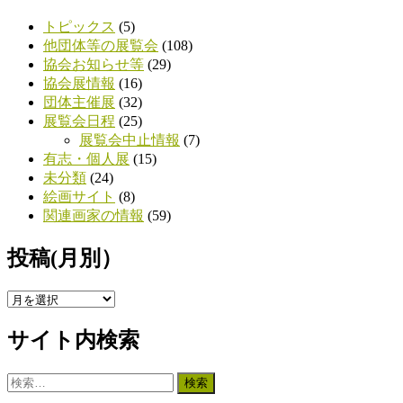
トピックス
(5)
他団体等の展覧会
(108)
協会お知らせ等
(29)
協会展情報
(16)
団体主催展
(32)
展覧会日程
(25)
展覧会中止情報
(7)
有志・個人展
(15)
未分類
(24)
絵画サイト
(8)
関連画家の情報
(59)
投稿(月別）
投
稿
サイト内検索
(月
別）
検
索: