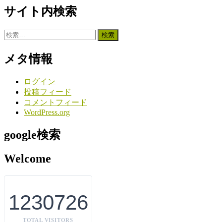
サイト内検索
(月
別）
検
索:
メタ情報
ログイン
投稿フィード
コメントフィード
WordPress.org
google検索
Welcome
1230726
TOTAL VISITORS