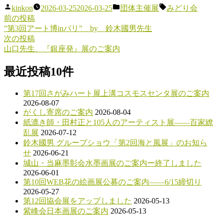
投
カ
タ
kinkon
2026-03-25
2026-03-25
団体主催展
みどり会
稿
テ
グ:
前
前の投稿
投
者:
ゴ
の
”第3回アート博inパリ” by 鈴木國男先生
稿
リ
投
次
次の投稿
ー:
稿:
の
山口先生、『銀座発』展のご案内
ナ
投
ビ
稿:
最近投稿10件
ゲ
第17回さがみハート展上溝コスモスセンタ展のご案内
ー
2026-08-07
シ
がくし寄席のご案内
2026-08-04
紙漉き師・田村正と105人のアーティスト展――百家繚
ョ
乱展
2026-07-12
ン
鈴木國男 グループショウ「第2回海と風展」のお知ら
せ
2026-06-21
城山・当麻墨彰会水墨画展のご案内ー終了しました
2026-06-01
第10回WEB花の絵画展公募のご案内――6/15締切り
2026-05-27
第12回協会展をアップしました
2026-05-13
紫峰会日本画展のご案内
2026-05-13