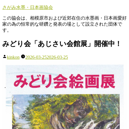
コ
さがみ水墨・日本画協会
ン
この協会は、相模原市および近郊在住の水墨画・日本画愛好
テ
家の為の恒常的な研鑽と発表の場として設立された団体で
ン
す。
ツ
へ
みどり会「あじさい会館展」開催中！
ス
キ
ッ
投
kinkon
2026-03-25
2026-03-25
プ
稿
者: