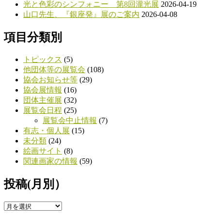
光と色彩のシンフォニー 第8回瀧光展
2026-04-19
山口先生、『銀座発』展のご案内
2026-04-08
項目分類別
トピックス
(5)
他団体等の展覧会
(108)
協会お知らせ等
(29)
協会展情報
(16)
団体主催展
(32)
展覧会日程
(25)
展覧会中止情報
(7)
有志・個人展
(15)
未分類
(24)
絵画サイト
(8)
関連画家の情報
(59)
投稿(月別）
投
稿