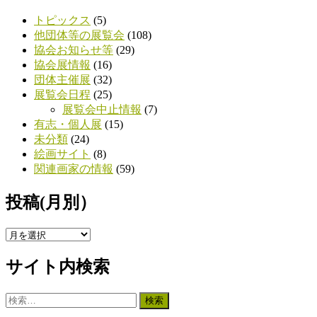
トピックス
(5)
他団体等の展覧会
(108)
協会お知らせ等
(29)
協会展情報
(16)
団体主催展
(32)
展覧会日程
(25)
展覧会中止情報
(7)
有志・個人展
(15)
未分類
(24)
絵画サイト
(8)
関連画家の情報
(59)
投稿(月別）
投
稿
サイト内検索
(月
別）
検
索: