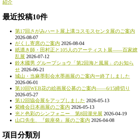
投
紹介
ビ
稿:
最近投稿10件
ゲ
ー
第17回さがみハート展上溝コスモスセンタ展のご案内
シ
2026-08-07
がくし寄席のご案内
2026-08-04
ョ
紙漉き師・田村正と105人のアーティスト展――百家繚
ン
乱展
2026-07-12
鈴木國男 グループショウ「第2回海と風展」のお知ら
せ
2026-06-21
城山・当麻墨彰会水墨画展のご案内ー終了しました
2026-06-01
第10回WEB花の絵画展公募のご案内――6/15締切り
2026-05-27
第12回協会展をアップしました
2026-05-13
紫峰会日本画展のご案内
2026-05-13
光と色彩のシンフォニー 第8回瀧光展
2026-04-19
山口先生、『銀座発』展のご案内
2026-04-08
項目分類別