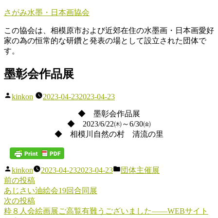
コ
さがみ水墨・日本画協会
ン
この協会は、相模原市および近郊在住の水墨画・日本画愛好
テ
家の為の恒常的な研鑽と発表の場として設立された団体で
ン
す。
ツ
へ
墨彰会作品展
ス
キ
ッ
投
kinkon
2023-04-23
2023-04-23
プ
稿
◆ 墨彰会作品展
者:
◆ 2023/6/22㈭～6/30㈮
◆ 相模川自然の村 清流の里
投
カ
kinkon
2023-04-23
2023-04-23
団体主催展
稿
テ
前
前の投稿
投
者:
ゴ
の
あじさい油絵会19回合同展
稿
リ
投
次
次の投稿
ー:
稿:
の
粋８人会絵画展ご高覧有難うございました――WEBサイト
ナ