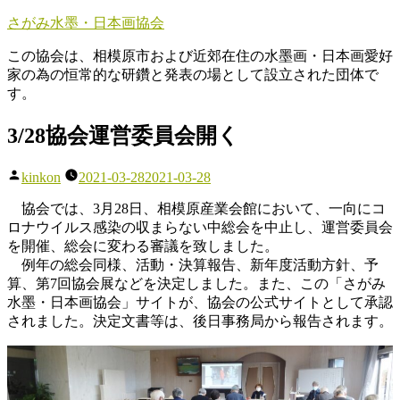
コ
さがみ水墨・日本画協会
ン
この協会は、相模原市および近郊在住の水墨画・日本画愛好
テ
家の為の恒常的な研鑽と発表の場として設立された団体で
ン
す。
ツ
へ
3/28協会運営委員会開く
ス
キ
ッ
投
kinkon
2021-03-28
2021-03-28
プ
稿
協会では、3月28日、相模原産業会館において、一向にコ
者:
ロナウイルス感染の収まらない中総会を中止し、運営委員会
を開催、総会に変わる審議を致しました。
例年の総会同様、活動・決算報告、新年度活動方針、予
算、第7回協会展などを決定しました。また、この「さがみ
水墨・日本画協会」サイトが、協会の公式サイトとして承認
されました。決定文書等は、後日事務局から報告されます。