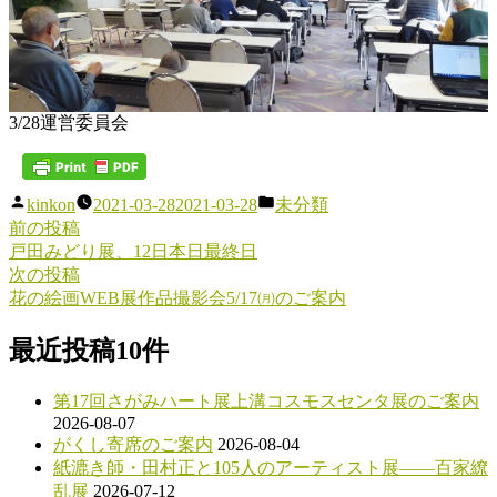
3/28運営委員会
投
カ
kinkon
2021-03-28
2021-03-28
未分類
稿
テ
前
前の投稿
投
者:
ゴ
の
戸田みどり展、12日本日最終日
稿
リ
投
次
次の投稿
ー:
稿:
の
花の絵画WEB展作品撮影会5/17㈪のご案内
ナ
投
ビ
稿:
最近投稿10件
ゲ
第17回さがみハート展上溝コスモスセンタ展のご案内
ー
2026-08-07
シ
がくし寄席のご案内
2026-08-04
紙漉き師・田村正と105人のアーティスト展――百家繚
ョ
乱展
2026-07-12