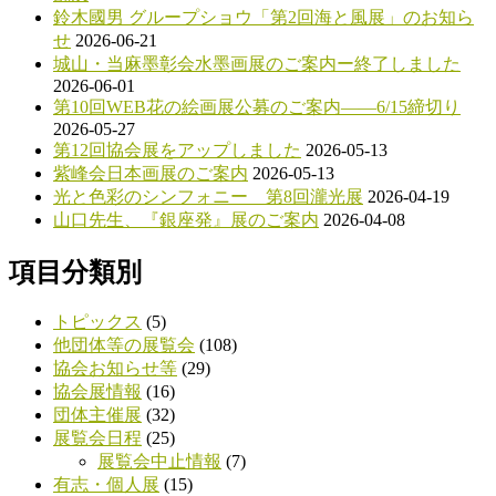
ン
鈴木國男 グループショウ「第2回海と風展」のお知ら
せ
2026-06-21
城山・当麻墨彰会水墨画展のご案内ー終了しました
2026-06-01
第10回WEB花の絵画展公募のご案内――6/15締切り
2026-05-27
第12回協会展をアップしました
2026-05-13
紫峰会日本画展のご案内
2026-05-13
光と色彩のシンフォニー 第8回瀧光展
2026-04-19
山口先生、『銀座発』展のご案内
2026-04-08
項目分類別
トピックス
(5)
他団体等の展覧会
(108)
協会お知らせ等
(29)
協会展情報
(16)
団体主催展
(32)
展覧会日程
(25)
展覧会中止情報
(7)
有志・個人展
(15)