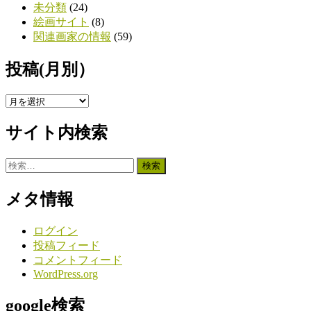
未分類
(24)
絵画サイト
(8)
関連画家の情報
(59)
投稿(月別）
投
稿
サイト内検索
(月
別）
検
索:
メタ情報
ログイン
投稿フィード
コメントフィード
WordPress.org
google検索